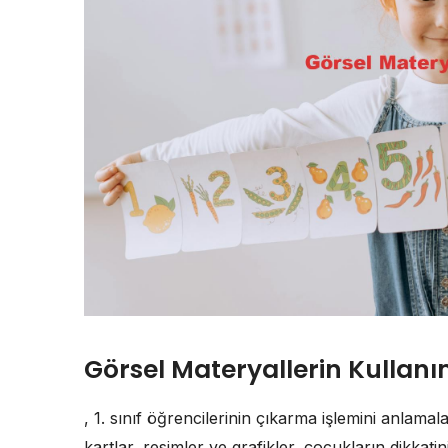
Görsel Materyallerin Kullanı
, 1. sınıf öğrencilerinin çıkarma işlemini anlamala
kartlar, resimler ve grafikler, çocukların dikkati