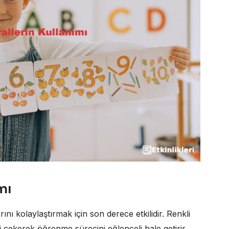
mı
rını kolaylaştırmak için son derece etkilidir. Renkli
ni çekerek öğrenme sürecini eğlenceli hale getirir.