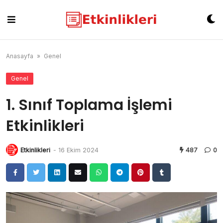
Skip
to
content
Anasayfa
»
Genel
Genel
1. Sınıf Toplama İşlemi
Etkinlikleri
Etkinlikleri
-
16 Ekim 2024
487
0