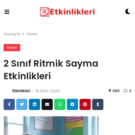
Skip
to
content
Anasayfa
»
Genel
Genel
2 Sınıf Ritmik Sayma
Etkinlikleri
Etkinlikleri
-
18 Ekim 2024
489
0