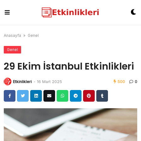
Skip
to
content
Anasayfa
»
Genel
Genel
29 Ekim İstanbul Etkinlikleri
Etkinlikleri
-
16 Mart 2025
500
0