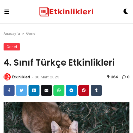
Skip
to
content
Anasayfa
»
Genel
Genel
4. Sınıf Türkçe Etkinlikleri
Etkinlikleri
-
30 Mart 2025
364
0