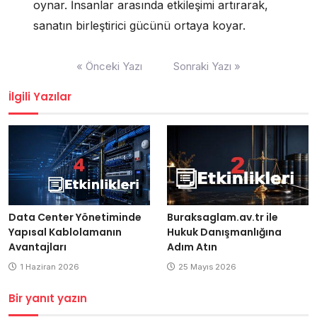
oynar. İnsanlar arasında etkileşimi artırarak,
sanatın birleştirici gücünü ortaya koyar.
Yazı
« Önceki Yazı
Sonraki Yazı »
gezinmesi
İlgili Yazılar
Buraksaglam.av.tr ile
Data Center Yönetiminde
Hukuk Danışmanlığına
Yapısal Kablolamanın
Adım Atın
Avantajları
25 Mayıs 2026
1 Haziran 2026
Bir yanıt yazın