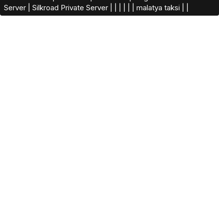
Server
|
Silkroad Private Server​
|
|
|
|
|
|
malatya taksi
|
|