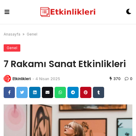
Skip
to
content
Anasayfa
»
Genel
Genel
7 Rakamı Sanat Etkinlikleri
Etkinlikleri
-
4 Nisan 2025
370
0