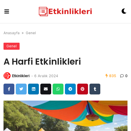
Skip
to
content
Anasayfa
»
Genel
Genel
A Harfi Etkinlikleri
Etkinlikleri
-
6 Aralık 2024
835
0