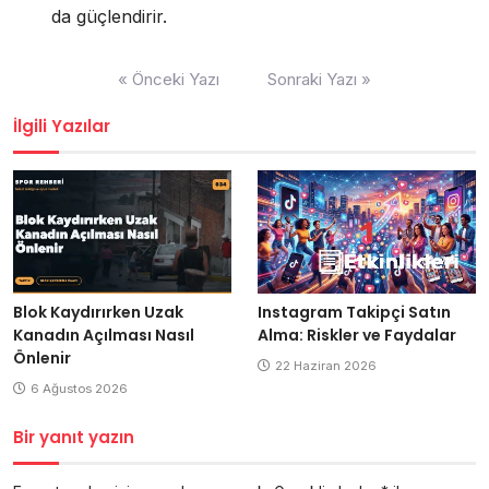
da güçlendirir.
Yazı
« Önceki Yazı
Sonraki Yazı »
gezinmesi
İlgili Yazılar
Blok Kaydırırken Uzak
Instagram Takipçi Satın
Kanadın Açılması Nasıl
Alma: Riskler ve Faydalar
Önlenir
22 Haziran 2026
6 Ağustos 2026
Bir yanıt yazın