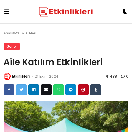
Skip
to
content
Anasayfa
»
Genel
Genel
Aile Katılım Etkinlikleri
Etkinlikleri
-
21 Ekim 2024
438
0