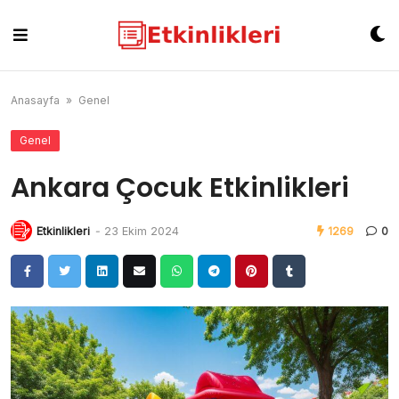
Skip
to
content
Anasayfa
»
Genel
Genel
Ankara Çocuk Etkinlikleri
Etkinlikleri
-
23 Ekim 2024
1269
0