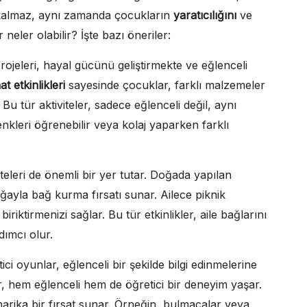
e kalmaz, aynı zamanda çocukların
yaratıcılığını
ve
r neler olabilir? İşte bazı öneriler:
rojeleri, hayal gücünü geliştirmekte ve eğlenceli
at etkinlikleri
sayesinde çocuklar, farklı malzemeler
 Bu tür aktiviteler, sadece eğlenceli değil, aynı
nkleri öğrenebilir veya kolaj yaparken farklı
teleri de önemli bir yer tutar. Doğada yapılan
doğayla bağ kurma fırsatı sunar. Ailece piknik
iktirmenizi sağlar. Bu tür etkinlikler, aile bağlarını
dımcı olur.
i oyunlar, eğlenceli bir şekilde bilgi edinmelerine
, hem eğlenceli hem de öğretici bir deneyim yaşar.
n harika bir fırsat sunar. Örneğin, bulmacalar veya