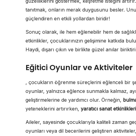
güzelliklerini göstermek, keşfetme isteğini artır
tanıtmak, onların merak duygusunu besler. Unutma
güçlendiren en etkili yollardan biridir!
Sonuç olarak, ile hem eğlenebilir hem de sağlıklı
etkinlikler, çocuklarınızın gelişimine katkıda bulu
Haydi, dışarı çıkın ve birlikte güzel anılar biriktiri
Eğitici Oyunlar ve Aktiviteler
, çocukların öğrenme süreçlerini eğlenceli bir ş
oyunlar, yalnızca eğlence sunmakla kalmaz, aynı
geliştirmelerine de yardımcı olur. Örneğin,
bulma
yeteneklerini artırırken,
yaratıcı sanat etkinlikleri
Aileler, sayesinde çocuklarıyla kaliteli zaman geçi
oyunları veya dil becerilerini geliştiren aktivitel