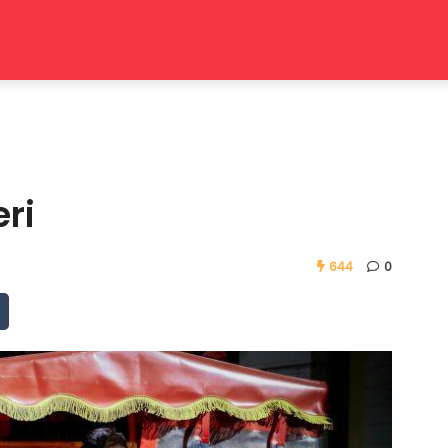
eri
644
0