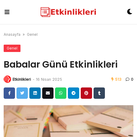
Skip
to
content
Anasayfa
»
Genel
Genel
Babalar Günü Etkinlikleri
Etkinlikleri
-
16 Nisan 2025
513
0