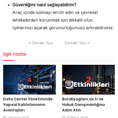
Güvenliğimi nasıl sağlayabilirim?
Araç içinde kalmayı tercih edin ve çevresel
tehlikelerden korunmak için dikkatli olun.
Işıklarınızı açarak görünürlüğünüzü artırabilirsiniz.
Yazı
« Önceki Yazı
Sonraki Yazı »
gezinmesi
İlgili Yazılar
Buraksaglam.av.tr ile
Data Center Yönetiminde
Hukuk Danışmanlığına
Yapısal Kablolamanın
Adım Atın
Avantajları
25 Mayıs 2026
1 Haziran 2026