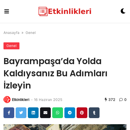
Skip
to
content
Anasayfa
»
Genel
Genel
Bayrampaşa’da Yolda
Kaldıysanız Bu Adımları
İzleyin
Etkinlikleri
-
16 Haziran 2025
372
0