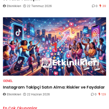
Etkinlikleri
22 Temmuz 2026
0
39
GENEL
Instagram Takipçi Satın Alma: Riskler ve Faydalar
Etkinlikleri
22 Haziran 2026
0
129
En Çok Okunanlar