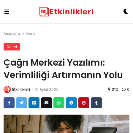
Skip
to
content
Anasayfa
»
Genel
Genel
Çağrı Merkezi Yazılımı:
Verimliliği Artırmanın Yolu
Etkinlikleri
-
19 Eylül 2025
312
0