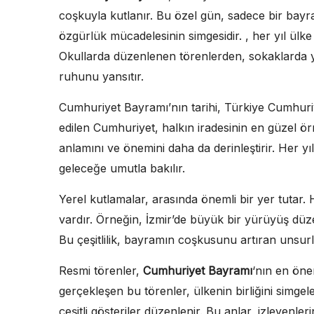
coşkuyla kutlanır. Bu özel gün, sadece bir bayr
özgürlük mücadelesinin simgesidir. , her yıl ülk
Okullarda düzenlenen törenlerden, sokaklarda y
ruhunu yansıtır.
Cumhuriyet Bayramı’nın tarihi, Türkiye Cumhuriye
edilen Cumhuriyet, halkın iradesinin en güzel ör
anlamını ve önemini daha da derinleştirir. Her yıl
geleceğe umutla bakılır.
Yerel kutlamalar, arasında önemli bir yer tutar. 
vardır. Örneğin, İzmir’de büyük bir yürüyüş düz
Bu çeşitlilik, bayramın coşkusunu artıran unsurl
Resmi törenler,
Cumhuriyet Bayramı
‘nın en önem
gerçekleşen bu törenler, ülkenin birliğini simgel
çeşitli gösteriler düzenlenir. Bu anlar, izleyenl