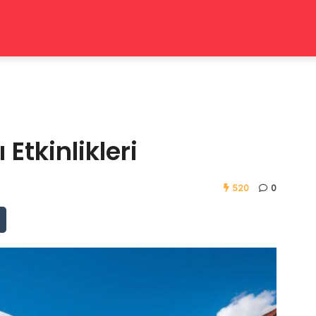
tkinlikleri
520
0