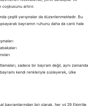
n coşkusunu artırır.
ında çeşitli yarışmalar da düzenlenmektedir. Bu
kapsayarak bayramın ruhunu daha da canlı hale
ışmaları
sabakaları
nsları
utlamaları, sadece bir bayram değil, aynı zamanda
u bayramı kendi renkleriyle süsleyerek, ülke
sal bayramlarından biri olarak, her yıl 29 Ekim’de