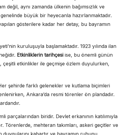
am değil, aynı zamanda ülkenin bağımsızlık ve
e genelinde büyük bir heyecanla hazırlanmaktadır.
apılan gösterilere kadar her detay, bu bayramın
ti’nin kuruluşuyla başlamaktadır. 1923 yılında ilan
neğidir.
Etkinliklerin tarihçesi
ise, bu önemli günün
, çeşitli etkinlikler ile geçmişe özlem duyulurken,
Her şehirde farklı gelenekler ve kutlama biçimleri
enlenirken, Ankara’da resmi törenler ön plandadır.
ardandır.
li parçalarından biridir. Devlet erkanının katılımıyla
er. Törenlerde, mehteran takımları, askeri geçitler ve
erin duygularını kabartır ve bayramın ruhunu