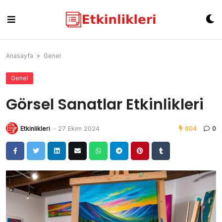
Skip
to
content
Anasayfa
»
Genel
Genel
Görsel Sanatlar Etkinlikleri
Etkinlikleri
-
27 Ekim 2024
604
0