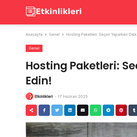
Skip
to
content
Anasayfa
»
Genel
»
Hosting Paketleri: Seçim Yaparken Dikka
Genel
Hosting Paketleri: S
Edin!
Etkinlikleri
-
17 Haziran 2025