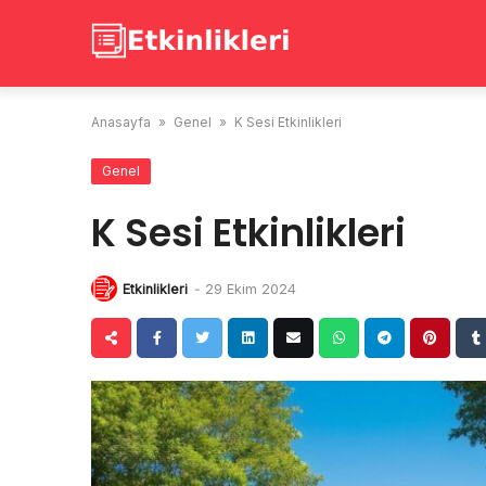
Skip
to
content
Anasayfa
»
Genel
»
K Sesi Etkinlikleri
Genel
K Sesi Etkinlikleri
Etkinlikleri
-
29 Ekim 2024