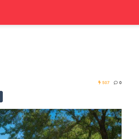
507
0