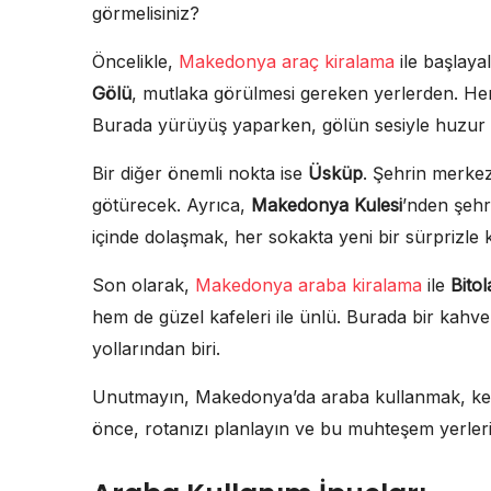
görmelisiniz?
Öncelikle,
Makedonya araç kiralama
ile başlaya
Gölü
, mutlaka görülmesi gereken yerlerden. Hem d
Burada yürüyüş yaparken, gölün sesiyle huzur 
Bir diğer önemli nokta ise
Üsküp
. Şehrin merkez
götürecek. Ayrıca,
Makedonya Kulesi
’nden şehr
içinde dolaşmak, her sokakta yeni bir sürprizle 
Son olarak,
Makedonya araba kiralama
ile
Bitol
hem de güzel kafeleri ile ünlü. Burada bir kah
yollarından biri.
Unutmayın, Makedonya’da araba kullanmak, keşifl
önce, rotanızı planlayın ve bu muhteşem yerler