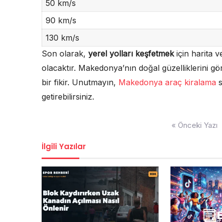
50 km/s
90 km/s
130 km/s
Son olarak,
yerel yolları keşfetmek
için harita 
olacaktır. Makedonya’nın doğal güzelliklerini g
bir fikir. Unutmayın,
Makedonya araç kiralama
s
getirebilirsiniz.
Yazı
« Önceki Yazı
gezinmesi
İlgili Yazılar