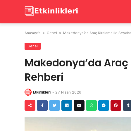
Skip
to
content
Anasayfa
»
Genel
»
Makedonya’da Araç Kiralama ile Seyaha
Genel
Makedonya’da Araç K
Rehberi
Etkinlikleri
-
27 Nisan 2026