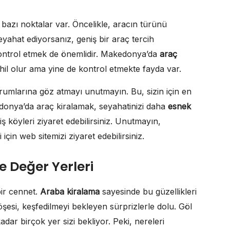
azı noktalar var. Öncelikle, aracın türünü
seyahat ediyorsanız, geniş bir araç tercih
 kontrol etmek de önemlidir. Makedonya’da
araç
dahil olur ama yine de kontrol etmekte fayda var.
umlarına göz atmayı unutmayın. Bu, sizin için en
edonya’da araç kiralamak, seyahatinizi daha
esnek
miş köyleri ziyaret edebilirsiniz. Unutmayın,
gi için web sitemizi ziyaret edebilirsiniz.
 Değer Yerleri
bir cennet.
Araba kiralama
sayesinde bu güzellikleri
esi, keşfedilmeyi bekleyen sürprizlerle dolu. Göl
dar birçok yer sizi bekliyor. Peki, nereleri