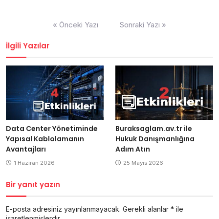
Yazı
« Önceki Yazı
Sonraki Yazı »
gezinmesi
İlgili Yazılar
Buraksaglam.av.tr ile
Data Center Yönetiminde
Hukuk Danışmanlığına
Yapısal Kablolamanın
Adım Atın
Avantajları
25 Mayıs 2026
1 Haziran 2026
Bir yanıt yazın
E-posta adresiniz yayınlanmayacak.
Gerekli alanlar
*
ile
işaretlenmişlerdir