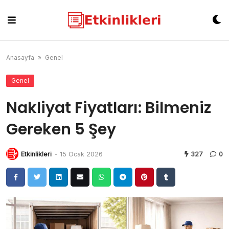
Skip
to
content
Anasayfa
»
Genel
Genel
Nakliyat Fiyatları: Bilmeniz
Gereken 5 Şey
Etkinlikleri
-
15 Ocak 2026
327
0