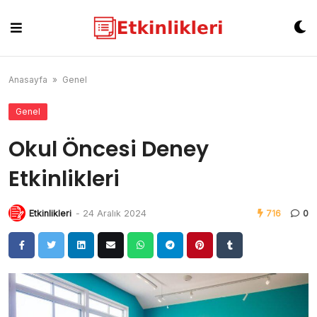
Skip
to
content
Anasayfa
»
Genel
Genel
Okul Öncesi Deney
Etkinlikleri
Etkinlikleri
-
24 Aralık 2024
716
0