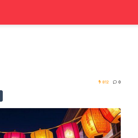
812
0