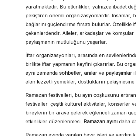
yaratmaktadır. Bu etkinlikler, yalnızca ibadet d
pekiştiren önemli organizasyonlardır. İnsanlar, 
bağlarını güçlendirme fırsatı bulurlar. Özellikle 
çekenlerdendir. Aileler, arkadaşlar ve komşular 
paylaşmanın mutluluğunu yaşarlar.
İftar organizasyonları, arasında en sevilenlerin
birlikte iftar yapmanın keyfini çıkarırlar. Bu or
aynı zamanda
sohbetler
,
anılar
ve
paylaşımlar
i
alan lezzetli yemekler, dostlukların pekişmesine 
Ramazan festivalleri, bu ayın coşkusunu artıran
festivaller, çeşitli kültürel aktiviteler, konserler 
bireylerin bir araya gelerek eğlenceli zaman geçi
etkinlikler düzenlenmesi,
Ramazan ayını
daha da 
Ramazan ayında yapılan hayır işleri ve yardım ka