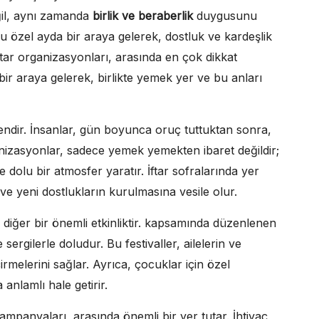
eğil, aynı zamanda
birlik ve beraberlik
duygusunu
bu özel ayda bir araya gelerek, dostluk ve kardeşlik
iftar organizasyonları, arasında en çok dikkat
bir araya gelerek, birlikte yemek yer ve bu anları
dendir. İnsanlar, gün boyunca oruç tuttuktan sonra,
ganizasyonlar, sadece yemek yemekten ibaret değildir;
le dolu bir atmosfer yaratır. İftar sofralarında yer
ve yeni dostlukların kurulmasına vesile olur.
 diğer bir önemli etkinliktir. kapsamında düzenlenen
ve sergilerle doludur. Bu festivaller, ailelerin ve
rmelerini sağlar. Ayrıca, çocuklar için özel
anlamlı hale getirir.
mpanyaları, arasında önemli bir yer tutar. İhtiyaç