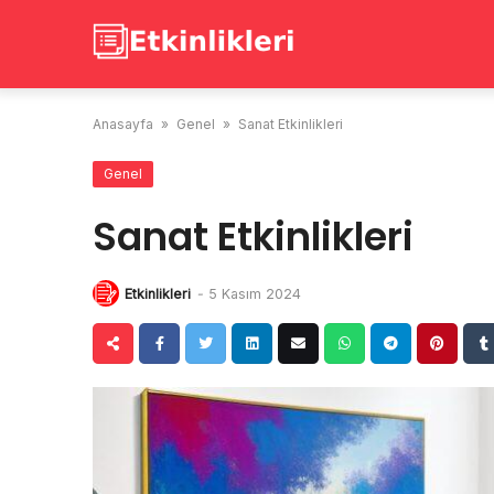
Skip
to
content
Anasayfa
»
Genel
»
Sanat Etkinlikleri
Genel
Sanat Etkinlikleri
Etkinlikleri
-
5 Kasım 2024