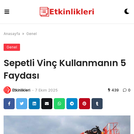
Skip
to
content
Anasayfa
»
Genel
Genel
Sepetli Vinç Kullanmanın 5
Faydası
Etkinlikleri
-
7 Ekim 2025
439
0