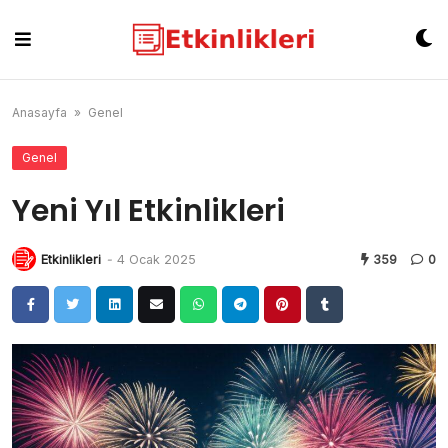
Skip
to
content
Anasayfa
»
Genel
Genel
Yeni Yıl Etkinlikleri
Etkinlikleri
-
4 Ocak 2025
359
0