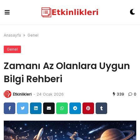
Skip
to
content
Anasayfa
»
Genel
Genel
Zamanı Az Olanlara Uygun
Bilgi Rehberi
Etkinlikleri
-
24 Ocak 2026
339
0