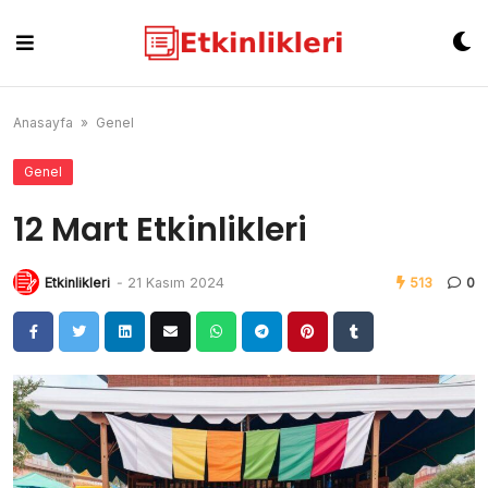
Skip
to
content
Anasayfa
»
Genel
Genel
12 Mart Etkinlikleri
Etkinlikleri
-
21 Kasım 2024
513
0