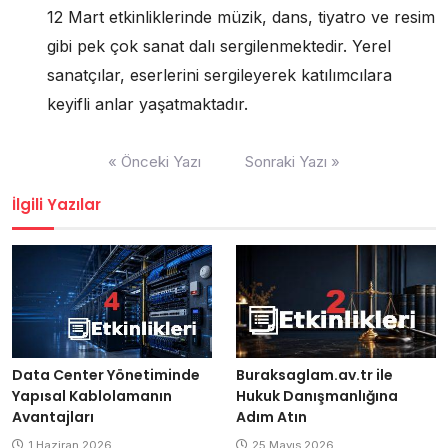
12 Mart etkinliklerinde müzik, dans, tiyatro ve resim
gibi pek çok sanat dalı sergilenmektedir. Yerel
sanatçılar, eserlerini sergileyerek katılımcılara
keyifli anlar yaşatmaktadır.
Yazı
« Önceki Yazı
Sonraki Yazı »
gezinmesi
İlgili Yazılar
Buraksaglam.av.tr ile
Data Center Yönetiminde
Hukuk Danışmanlığına
Yapısal Kablolamanın
Adım Atın
Avantajları
25 Mayıs 2026
1 Haziran 2026