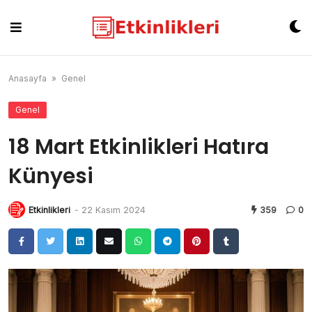
Skip
to
content
Anasayfa
»
Genel
Genel
18 Mart Etkinlikleri Hatıra
Künyesi
Etkinlikleri
-
22 Kasım 2024
359
0