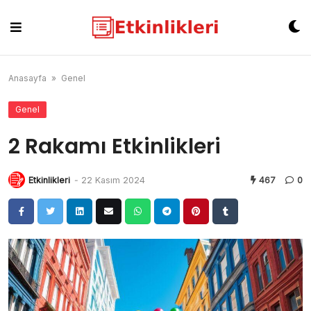
Skip
to
content
Anasayfa
»
Genel
Genel
2 Rakamı Etkinlikleri
Etkinlikleri
-
22 Kasım 2024
467
0